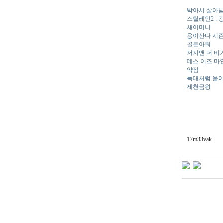
박아서 살아
스틸레인2 : 
새어머니
용이산다 시즌
골든아워
저지맨 더 비
데스 이즈 마
약점
늑대처럼 울
제천금왕
17m33vak