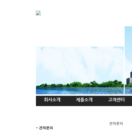
PC트렌치
인사말
PC트렌치 받침데크
연혁
조직도
찾아오시는길
방진패드
공지사항
AL/SUS 절곡
회사소개
제품소개
고객센터
견적문의
+ 견적문의