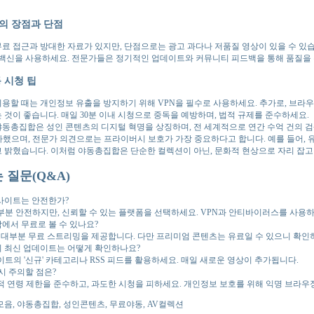
의 장점과 단점
료 접근과 방대한 자료가 있지만, 단점으로는 광고 과다나 저품질 영상이 있을 수 있습
 백신을 사용하세요. 전문가들은 정기적인 업데이트와 커뮤니티 피드백을 통해 품질을
 시청 팁
용할 때는 개인정보 유출을 방지하기 위해 VPN을 필수로 사용하세요. 추가로, 브라우
 것이 좋습니다. 매일 30분 이내 시청으로 중독을 예방하며, 법적 규제를 준수하세요.
동총집합은 성인 콘텐츠의 디지털 혁명을 상징하며, 전 세계적으로 연간 수억 건의 검색을
증가했으며, 전문가 의견으로는 프라이버시 보호가 가장 중요하다고 합니다. 예를 들어,
 밝혔습니다. 이처럼 야동총집합은 단순한 컬렉션이 아닌, 문화적 현상으로 자리 잡고
 질문(Q&A)
 사이트는 안전한가?
대부분 안전하지만, 신뢰할 수 있는 플랫폼을 선택하세요. VPN과 안티바이러스를 사용
합에서 무료로 볼 수 있나요?
네, 대부분 무료 스트리밍을 제공합니다. 다만 프리미엄 콘텐츠는 유료일 수 있으니 확인
의 최신 업데이트는 어떻게 확인하나요?
사이트의 '신규' 카테고리나 RSS 피드를 활용하세요. 매일 새로운 영상이 추가됩니다.
 시 주의할 점은?
법적 연령 제한을 준수하고, 과도한 시청을 피하세요. 개인정보 보호를 위해 익명 브라우
모음, 야동총집합, 성인콘텐츠, 무료야동, AV컬렉션