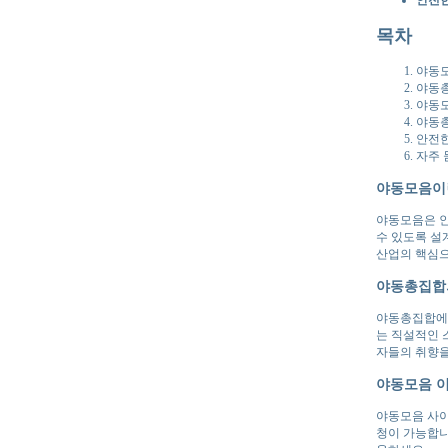
목차
야동모
야동
야동모
야동총
안전한
자주 
야동모음이
야동모음은 인
수 있도록 설
산업의 핵심으
야동총집합
야동총집합에서
는 직설적인 
자들의 취향을
야동모음 이
야동모음 사이
청이 가능합니