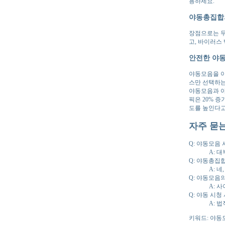
용하세요.
야동총집합
장점으로는 무
고, 바이러스
안전한 야동
야동모음을 이
스만 선택하는
야동모음과 야
픽은 20% 
도를 높인다고
자주 묻는
Q: 야동모음
A: 
Q: 야동총집
A: 
Q: 야동모음
A: 
Q: 야동 시청
A: 
키워드: 야동