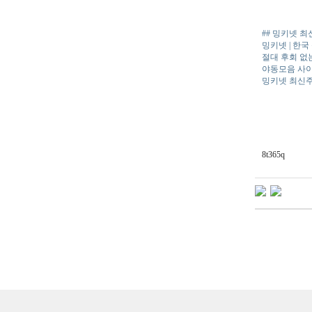
## 밍키넷 
밍키넷 | 한
절대 후회 없는 
야동모음 사이
밍키넷 최신주
8t365q