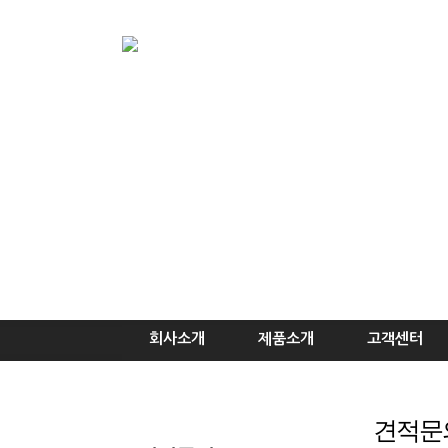
PC트렌치
인사말
PC트렌치 받침데크
연혁
조직도
찾아오시는길
방진패드
공지사항
AL/SUS 절곡
회사소개
제품소개
고객센터
견적문